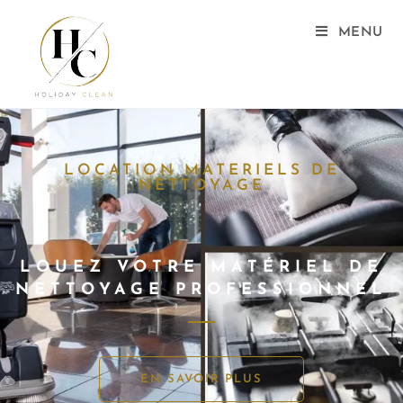
MENU
LOCATION MATERIELS DE
NETTOYAGE
LOUEZ VOTRE MATÉRIEL DE
NETTOYAGE PROFESSIONNEL
EN SAVOIR PLUS